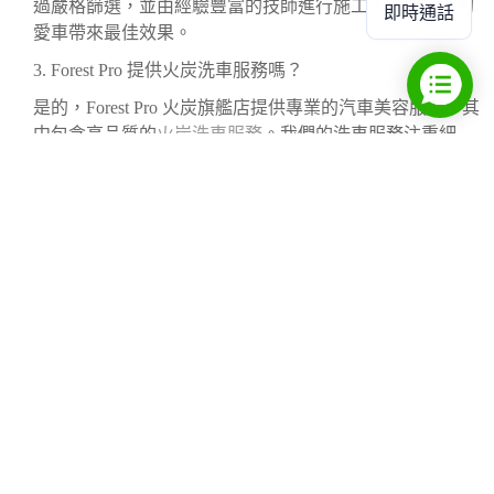
過嚴格篩選，並由經驗豐富的技師進行施工，確保為您的
即時通話
愛車帶來最佳效果。
3.
Forest Pro 提供火炭洗車服務嗎？
是的，Forest Pro 火炭旗艦店提供專業的汽車美容服務，其
中包含高品質的
火炭洗車服務
。我們的洗車服務注重細
節，使用對車漆友善的產品，確保徹底清潔您的愛車，為
後續的鍍膜或貼膜打好基礎。