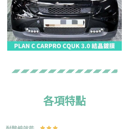
各項特點​
耐酸鹼效能









