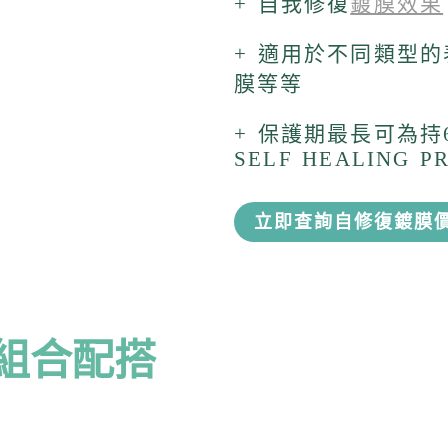
+ 自我修復
鍍膜效果
+ 適用於不同類型
膜等等
+ 保護期最長可為持6
SELF HEALING P
立即查詢自修復鍍膜
組合配搭