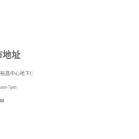
門市地址
號裕昌中心地下
C
m-7pm
30