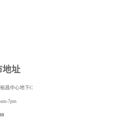
門市地址
號裕昌中心地下
C
m-7pm
30