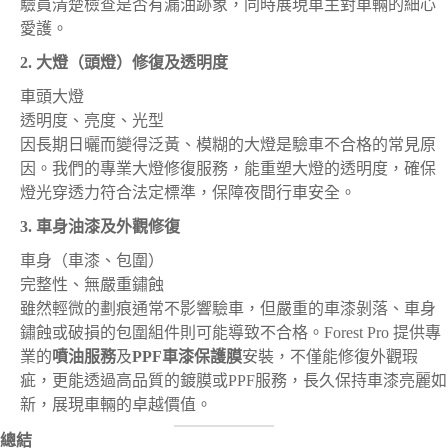
驗員清楚檢查是否有漏油跡象，同時展現車主對車輛的細心
愛護。
2. 大燈（頭燈）修復及透明度
車頭大燈
透明度、亮度、光型
因長期日曬而變得泛黃、模糊的大燈是驗車不合格的常見原
因。我們的專業大燈修復服務，能重塑大燈的透明度，確保
燈光穿透力符合法定標準，保障夜間行車安全。
3. 車身油漆及外觀修復
車身（車漆、包圍）
完整性、無嚴重鏽蝕
雖然輕微的劃痕通常不影響驗車，但嚴重的車漆剝落、車身
鏽蝕或破損的包圍組件則可能導致不合格。Forest Pro 提供專
業的
噴油服務
及
PPF車漆保護膜
安裝，不僅能修復外觀瑕
疵，更能透過高品質的鍍膜或PPF服務，長久保持車漆亮麗如
新，展現車輛的卓越價值。
總結