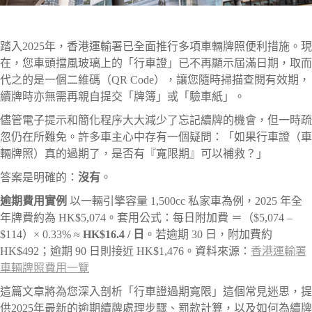
踏入2025年，香港運輸署已全面推行多項車輛牌照便利措施。現
在，您車頭擋風玻璃上的「行車證」已不再顯示屆滿日期，取而
代之的是一個二維碼（QR Code），讓您隨時掃描查閱有效期，
續牌時亦無需再親自提交「牌簿」或「驗車紙」。
儘管電子提示和簡化程序大大減少了忘記續牌的機會，但一時疏
忽仍在所難免。許多車主心中存有一個疑問：「如果行車證（車
輛牌照）真的過期了，是否有『寬限期』可以補救？」
答案是明確的：
沒有
。
逾期費用實例
以一輛引擎容量 1,500cc 私家車為例，2025 年全
年牌費約為 HK$5,074。套用公式：每日附加費 ＝（$5,074 –
$114）× 0.33% ≈
HK$16.4 / 日
。若逾期 30 日，附加費約
HK$492；逾期 90 日則接近 HK$1,476。資料來源：
香港運輸署
車輛牌照費用一覽
這篇文章將為您深入剖析「行車證過期寬限」這個常見迷思，提
供2025年最新的逾期續牌處理步驟、罰款計算，以及如何為續牌