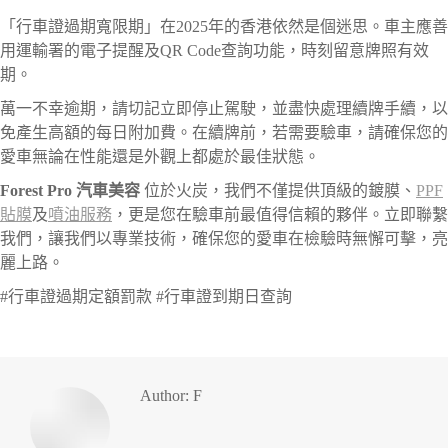
「行車證過期寬限期」在2025年的香港依然是個迷思。車主應善
用運輸署的電子提醒及QR Code查詢功能，時刻留意牌照有效
期。
萬一不幸逾期，請切記立即停止駕駛，並盡快處理續牌手續，以
免產生高額的每日附加費。在續牌前，若需要驗車，請確保您的
愛車無論在性能還是外觀上都處於最佳狀態。
Forest Pro 汽車美容
位於火炭，我們不僅提供頂級的鍍膜、
PPF
貼膜
及
噴油服務
，更是您在驗車前最值得信賴的夥伴。立即聯繫
我們，讓我們以專業技術，確保您的愛車在檢驗時無懈可擊，亮
麗上路。
#行車證過期定額罰款 #行車證到期日查詢
Author:
F