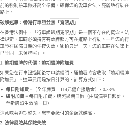
前的強制驗車做好萬全準備，確保您的愛車合法、亮麗地行駛在
路上。
破解迷思：香港行車證並無「寬限期」
在香港法例中，「行車證過期寬限期」是一個不存在的概念。法
律規定，車輛必須持有有效牌照方可在道路上行駛。一旦您的行
車證在屆滿日期的午夜失效，哪怕只是一天，您的車輛在法律上
已等同「未領牌照」。
1. 逾期續牌的代價：逾期續牌附加費
如果您在行車證過期後才申請續領，運輸署將會收取「逾期續牌
附加費」。這筆費用是按日計算的，計算方式如下：
每日附加費
=（全年牌費 – 114元傷亡援助金）x 0.33%
總附加費
= 每日附加費 x 牌照過期日數（由屆滿翌日起計，
至新牌照生效前一日）
這意味著逾期越久，您需要繳付的金額就越高。
2. 法律風險與保險失效