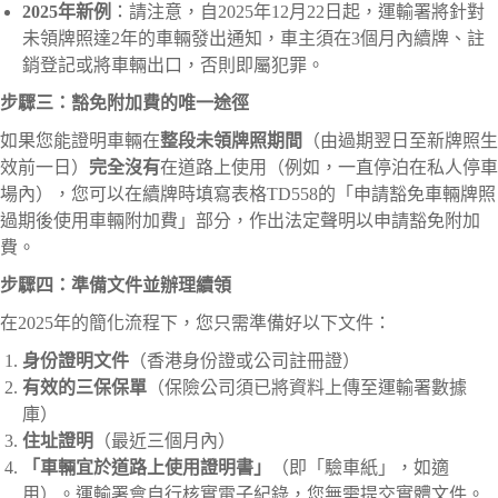
2025年新例
：請注意，自2025年12月22日起，運輸署將針對
未領牌照達2年的車輛發出通知，車主須在3個月內續牌、註
銷登記或將車輛出口，否則即屬犯罪。
步驟三：豁免附加費的唯一途徑
如果您能證明車輛在
整段未領牌照期間
（由過期翌日至新牌照生
效前一日）
完全沒有
在道路上使用（例如，一直停泊在私人停車
場內），您可以在續牌時填寫表格TD558的「申請豁免車輛牌照
過期後使用車輛附加費」部分，作出法定聲明以申請豁免附加
費。
步驟四：準備文件並辦理續領
在2025年的簡化流程下，您只需準備好以下文件：
身份證明文件
（香港身份證或公司註冊證）
有效的三保保單
（保險公司須已將資料上傳至運輸署數據
庫）
住址證明
（最近三個月內）
「車輛宜於道路上使用證明書」
（即「驗車紙」，如適
用）。運輸署會自行核實電子紀錄，您無需提交實體文件。