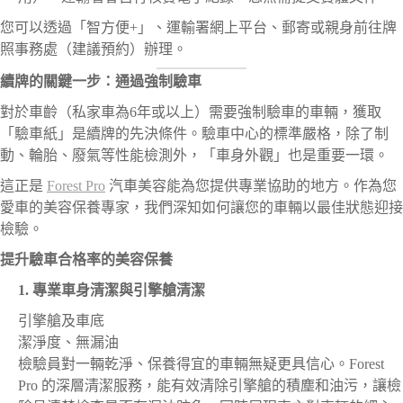
您可以透過「智方便+」、運輸署網上平台、郵寄或親身前往牌
照事務處（建議預約）辦理。
續牌的關鍵一步：通過強制驗車
對於車齡（私家車為6年或以上）需要強制驗車的車輛，獲取
「驗車紙」是續牌的先決條件。驗車中心的標準嚴格，除了制
動、輪胎、廢氣等性能檢測外，「車身外觀」也是重要一環。
這正是
Forest Pro
汽車美容能為您提供專業協助的地方。作為您
愛車的美容保養專家，我們深知如何讓您的車輛以最佳狀態迎接
檢驗。
提升驗車合格率的美容保養
1. 專業車身清潔與引擎艙清潔
引擎艙及車底
潔淨度、無漏油
檢驗員對一輛乾淨、保養得宜的車輛無疑更具信心。Forest
Pro 的深層清潔服務，能有效清除引擎艙的積塵和油污，讓檢