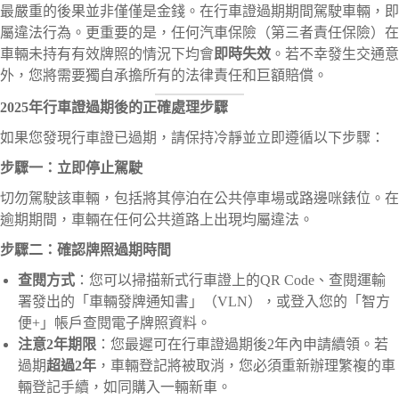
最嚴重的後果並非僅僅是金錢。在行車證過期期間駕駛車輛，即
屬違法行為。更重要的是，任何汽車保險（第三者責任保險）在
車輛未持有有效牌照的情況下均會
即時失效
。若不幸發生交通意
外，您將需要獨自承擔所有的法律責任和巨額賠償。
2025年行車證過期後的正確處理步驟
如果您發現行車證已過期，請保持冷靜並立即遵循以下步驟：
步驟一：立即停止駕駛
切勿駕駛該車輛，包括將其停泊在公共停車場或路邊咪錶位。在
逾期期間，車輛在任何公共道路上出現均屬違法。
步驟二：確認牌照過期時間
查閱方式
：您可以掃描新式行車證上的QR Code、查閱運輸
署發出的「車輛發牌通知書」（VLN），或登入您的「智方
便+」帳戶查閱電子牌照資料。
注意2年期限
：您最遲可在行車證過期後2年內申請續領。若
過期
超過2年
，車輛登記將被取消，您必須重新辦理繁複的車
輛登記手續，如同購入一輛新車。