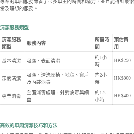
專業的車廂服務節省了很多車主的時間和精力，並且能得到最恰
當及理想的服務。
清潔服務類型
清潔服務
所需時
預估費
服務內容
類型
間
用
約1小
HK$250
基本清潔
吸塵、表面清潔
時
吸塵、清洗座椅、地毯、窗戶
約2小
HK$800
深度清潔
及內裝消毒
時
全面消毒處理，針對病毒與細
約1.5
HK$400
專業消毒
菌
小時
高效的車廂清潔技巧和方法