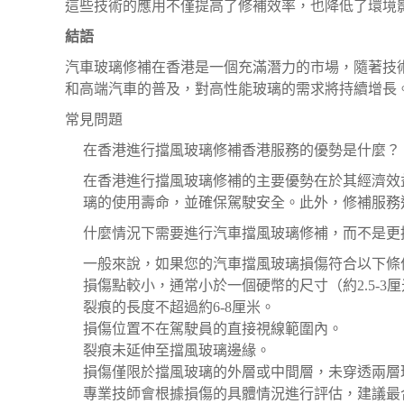
這些技術的應用不僅提高了修補效率，也降低了環境
結語
汽車玻璃修補在香港是一個充滿潛力的市場，隨著技
和高端汽車的普及，對高性能玻璃的需求將持續增長
常見問題
在香港進行擋風玻璃修補香港服務的優勢是什麼？
在香港進行擋風玻璃修補的主要優勢在於其經濟效
璃的使用壽命，並確保駕駛安全。此外，修補服務
什麼情況下需要進行汽車擋風玻璃修補，而不是更
一般來說，如果您的汽車擋風玻璃損傷符合以下條
損傷點較小，通常小於一個硬幣的尺寸（約2.5-3
裂痕的長度不超過約6-8厘米。
損傷位置不在駕駛員的直接視線範圍內。
裂痕未延伸至擋風玻璃邊緣。
損傷僅限於擋風玻璃的外層或中間層，未穿透兩層
專業技師會根據損傷的具體情況進行評估，建議最