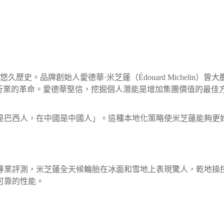
史。品牌創始人愛德華·米芝蓮（Édouard Michelin）曾大
輪胎行業的革命。愛德華堅信，挖掘個人潛能是增加集團價值的最
是巴西人，在中國是中國人」。這種本地化策略使米芝蓮能夠更
專業評測，米芝蓮全天候輪胎在冰面和雪地上表現驚人，乾地操
可靠的性能。