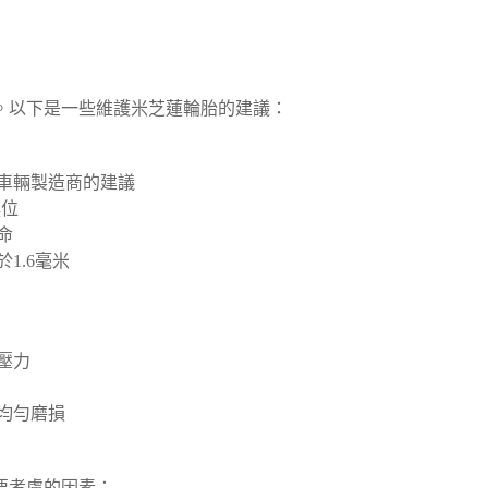
。以下是一些維護米芝蓮輪胎的建議：
車輛製造商的建議
換位
命
1.6毫米
壓力
均勻磨損
要考慮的因素：