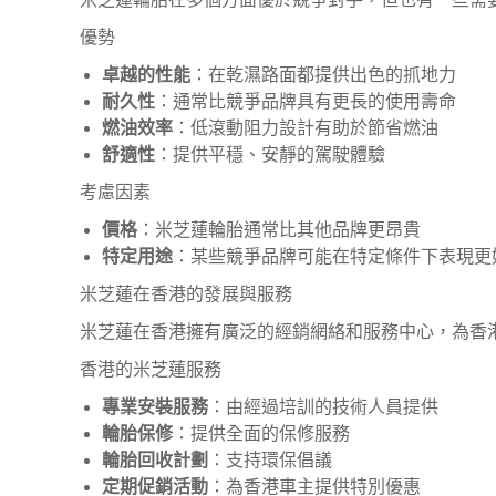
優勢
卓越的性能
：在乾濕路面都提供出色的抓地力
耐久性
：通常比競爭品牌具有更長的使用壽命
燃油效率
：低滾動阻力設計有助於節省燃油
舒適性
：提供平穩、安靜的駕駛體驗
考慮因素
價格
：米芝蓮輪胎通常比其他品牌更昂貴
特定用途
：某些競爭品牌可能在特定條件下表現更
米芝蓮在香港的發展與服務
米芝蓮在香港擁有廣泛的經銷網絡和服務中心，為香
香港的米芝蓮服務
專業安裝服務
：由經過培訓的技術人員提供
輪胎保修
：提供全面的保修服務
輪胎回收計劃
：支持環保倡議
定期促銷活動
：為香港車主提供特別優惠