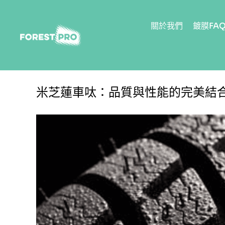
關於我們
鍍膜FA
米芝蓮車呔：品質與性能的完美結