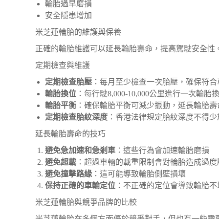
輪胎過早磨損
安全隱患增加
米芝蓮輪胎的維護與保養
正確的輪胎維護可以延長輪胎壽命，提高駕駛安全性
定期檢查與維護
定期檢查胎壓
：每月至少檢查一次胎壓，確保符合
輪胎換位
：每行駛8,000-10,000公里進行一次輪胎
輪胎平衡
：確保輪胎平衡可減少振動，延長輪胎壽
定期檢查胎紋深度
：香港法律規定胎紋深度不得少於
延長輪胎壽命的技巧
避免急加速和急剎車
：這些行為會加速輪胎磨損
避免超載
：超過車輛的載重限制會對輪胎造成過度
避免撞擊路緣
：這可能導致輪胎側壁損壞
保持正確的車輪定位
：不正確的定位會導致輪胎不
米芝蓮輪胎與競爭品牌的比較
米芝蓮輪胎在多個方面優於競爭對手，但也有一些需