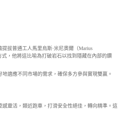
膽提拔普通工人馬里烏斯·米尼奧爾（Marius
佳方式，他將這比喻為打破岩石以找到隱藏在內部的鑽
好地適應不同市場的需求，確保多方參與實現雙贏。
控感靈活，類近跑車，打滑安全性絕佳，轉向精準。這