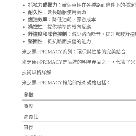
抓地力或握力
：確保車輛在各種路面條件下的穩定
耐久性
：延長輪胎使用壽命
燃油效率
：降低油耗，節省成本
操控性
：提供精準的轉向反應
舒適度和噪音控制
：減少路面噪音，提升駕駛舒適
堅固性
：抵抗路面損傷的能力
米芝蓮e·PRIMACY系列：環保與性能的完美結合
米芝蓮e·PRIMACY是品牌的明星產品之一，代表了
技術規格詳解
米芝蓮e·PRIMACY輪胎的技術規格包括：
參數
寬度
高寬比
直徑