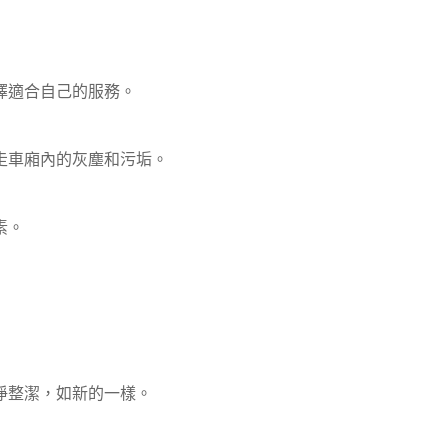
擇適合自己的服務。
走車廂內的灰塵和污垢。
素。
淨整潔，如新的一樣。