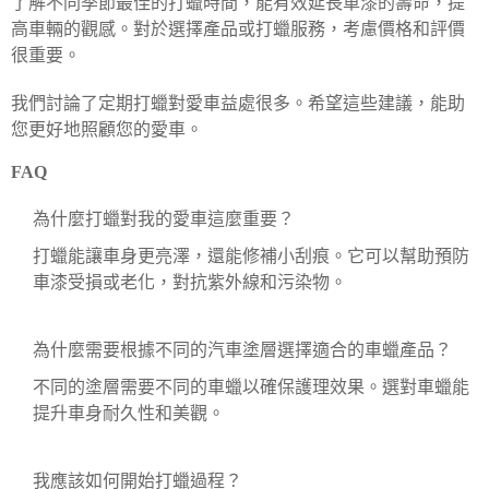
了解不同季節最佳的打蠟時間，能有效延長車漆的壽命，提
高車輛的觀感。對於選擇產品或打蠟服務，考慮價格和評價
很重要。
我們討論了定期打蠟對愛車益處很多。希望這些建議，能助
您更好地照顧您的愛車。
FAQ
為什麼打蠟對我的愛車這麼重要？
打蠟能讓車身更亮澤，還能修補小刮痕。它可以幫助預防
車漆受損或老化，對抗紫外線和污染物。
為什麼需要根據不同的汽車塗層選擇適合的車蠟產品？
不同的塗層需要不同的車蠟以確保護理效果。選對車蠟能
提升車身耐久性和美觀。
我應該如何開始打蠟過程？