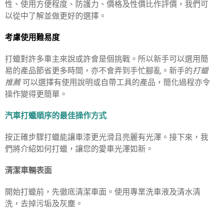
性、使用方便程度、防護力、價格及性價比作評價，我們可
以從中了解並做更好的選擇。
考慮使用難易度
打蠟對許多車主來說或許會是個挑戰。所以新手可以選用簡
易的產品節省更多時間，亦不會弄到手忙腳亂。新手的
打蠟
推薦
可以選擇有使用說明或自帶工具的產品，簡化過程亦令
操作變得更簡單。
汽車打蠟順序的最佳操作方式
按正確步驟打蠟能讓車漆更光滑且亮麗有光澤。接下來，我
們將介紹如何打蠟，讓您的愛車光澤如新。
清潔車輛表面
開始打蠟前，先徹底清潔車面。使用專業洗車液及清水清
洗，去掉污垢及灰塵。