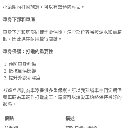
小範圍內打圈施蠟，可以有效預防污垢。
車身下部和車底
車身下方和底部同樣需要保護。這些部位容易被泥水和鹽腐
蝕。因此選擇耐用蠟很關鍵。
車身保護：打蠟的重要性
預防車身劃傷
抵抗氣候影響
提升外觀亮澤度
打蠟作用
能為車漆提供多重保護。所以我建議車主們定期保
養車輛為車輛作打蠟施工。這樣可以讓愛車始終保持最好的
狀態。
優點
描述