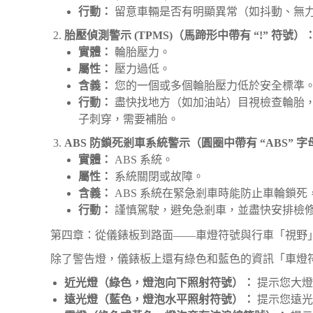
行動：
留意車輛是否有明顯異常（如抖動、無力或
胎壓偵測警示 (TPMS)（馬蹄形中帶有 “!” 符號）
實體：
輪胎壓力。
屬性：
壓力過低。
含義：
您的一個或多個輪胎壓力低於安全標準
行動：
盡快找地方（如加油站）目視檢查輪胎
子刺穿，需要補胎。
ABS 防鎖死剎車系統警示（圓圈中帶有 “ABS” 
實體：
ABS 系統。
屬性：
系統關閉或故障。
含義：
ABS 系統在緊急剎車時能防止車輪鎖死
行動：
謹慎駕駛，避免急剎車，並盡快安排檢
第四章：從儀錶板到路面——車燈符號與行車「視野
除了警告燈，儀錶板上還有綠色和藍色的資訊「車燈
近光燈（綠色，燈泡向下照射符號）：
提示您大燈
遠光燈（藍色，燈泡水平照射符號）：
提示您遠光