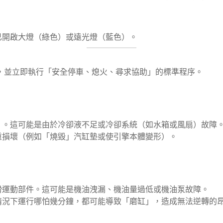
已開啟大燈（綠色）或遠光燈（藍色）。
，並立即執行「安全停車、熄火、尋求協助」的標準程序。
）。這可能是由於冷卻液不足或冷卻系統（如水箱或風扇）故障
重損壞（例如「燒毀」汽缸墊或使引擎本體變形）。
滑運動部件。這可能是機油洩漏、機油量過低或機油泵故障。
情況下運行哪怕幾分鐘，都可能導致「磨缸」，造成無法逆轉的