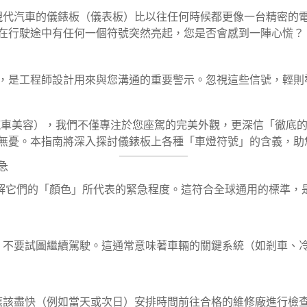
道，現代汽車的儀錶板（儀表板）比以往任何時候都更像一台精密
在行駛途中有任何一個符號突然亮起，您是否會感到一陣心慌？
，是工程師設計用來與您溝通的重要警示。忽視這些信號，輕則
Pro 汽車美容），我們不僅專注於您座駕的完美外觀，更深信「
無憂。本指南將深入探討儀錶板上各種「車燈符號」的含義，助
急
解它們的「顏色」所代表的緊急程度。這符合全球通用的標準，
。不要試圖繼續駕駛。這通常意味著車輛的關鍵系統（如剎車、
（例如當天或次日）安排時間前往合格的維修廠進行檢查。例如引擎檢查燈