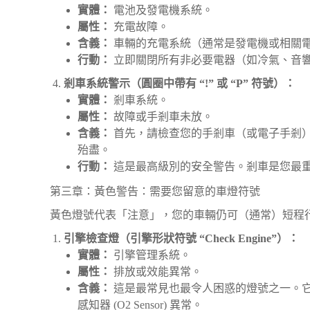
實體：
電池及發電機系統。
屬性：
充電故障。
含義：
車輛的充電系統（通常是發電機或相關
行動：
立即關閉所有非必要電器（如冷氣、音
剎車系統警示（圓圈中帶有 “!” 或 “P” 符號）：
實體：
剎車系統。
屬性：
故障或手剎車未放。
含義：
首先，請檢查您的手剎車（或電子手剎
殆盡。
行動：
這是最高級別的安全警告。剎車是您最
第三章：黃色警告：需要您留意的車燈符號
黃色燈號代表「注意」，您的車輛仍可（通常）短程
引擎檢查燈（引擎形狀符號 “Check Engine”）：
實體：
引擎管理系統。
屬性：
排放或效能異常。
含義：
這是最常見也最令人困惑的燈號之一。
感知器 (O2 Sensor) 異常。