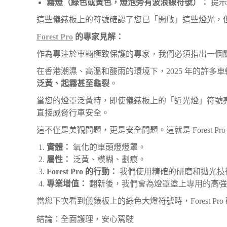
霧燈（綠色或黃色，燈泡旁有波浪線符號）：
提示
這些儀錶板上的符號確認了您已「開啟」這些燈光，
Forest Pro
的專家見解：
作為專注於車輛極致保護的專家，我們必須指出一個
在香港潮濕、高溫和酸雨的環境下，2025 年的許多
泛黃、起霧甚至龜裂
。
當您的燈罩泛黃時，即使儀錶板上的「近光燈」符號亮
直接威脅行車安全。
這不僅是美觀問題，更是安全問題。這就是 Forest
實體：
氧化的車頭燈燈罩。
屬性：
泛黃、模糊、劃痕。
Forest Pro 的行動：
我們使用精確的研磨和拋光技
專業增值：
翻新後，我們會為燈罩塗上專用的高
當您下次看到儀錶板上的綠色大燈符號時，Forest P
結論：全面護理，安心駕駛