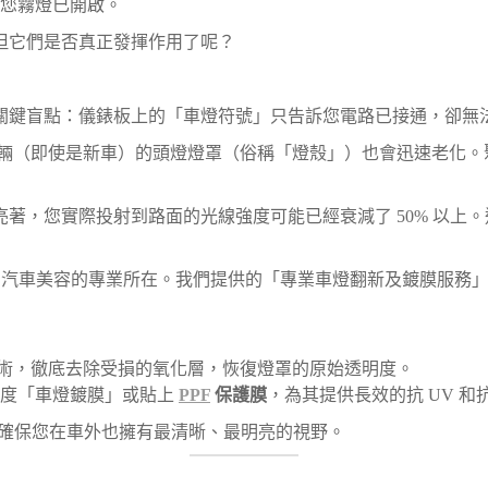
您霧燈已開啟。
但它們是否真正發揮作用了呢？
關鍵盲點：儀錶板上的「車燈符號」只告訴您電路已接通，卻無
車輛（即使是新車）的頭燈燈罩（俗稱「燈殼」）也會迅速老化。聚碳
著，您實際投射到路面的光線強度可能已經衰減了 50% 以上
 Pro 汽車美容的專業所在。我們提供的「專業車燈翻新及鍍膜服
術，徹底去除受損的氧化層，恢復燈罩的原始透明度。
強度「車燈鍍膜」或貼上
PPF
保護膜
，為其提供長效的抗 UV 
ro 確保您在車外也擁有最清晰、最明亮的視野。