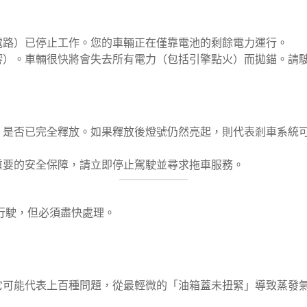
電路）已停止工作。您的車輛正在僅靠電池的剩餘電力運行。
響）。車輛很快將會失去所有電力（包括引擎點火）而拋錨。請
）是否已完全釋放。如果釋放後燈號仍然亮起，則代表剎車系統
重要的安全保障，請立即停止駕駛並尋求拖車服務。
行駛，但必須盡快處理。
它可能代表上百種問題，從最輕微的「油箱蓋未扭緊」導致蒸發