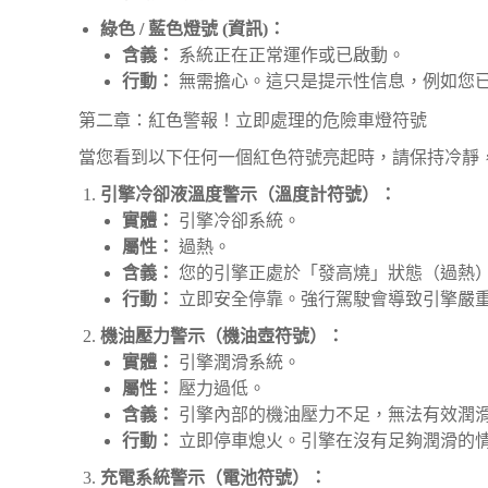
綠色 / 藍色燈號 (資訊)：
含義：
系統正在正常運作或已啟動。
行動：
無需擔心。這只是提示性信息，例如您
第二章：紅色警報！立即處理的危險車燈符號
當您看到以下任何一個紅色符號亮起時，請保持冷靜
引擎冷卻液溫度警示（溫度計符號）：
實體：
引擎冷卻系統。
屬性：
過熱。
含義：
您的引擎正處於「發高燒」狀態（過熱
行動：
立即安全停靠。強行駕駛會導致引擎嚴
機油壓力警示（機油壺符號）：
實體：
引擎潤滑系統。
屬性：
壓力過低。
含義：
引擎內部的機油壓力不足，無法有效潤
行動：
立即停車熄火。引擎在沒有足夠潤滑的
充電系統警示（電池符號）：