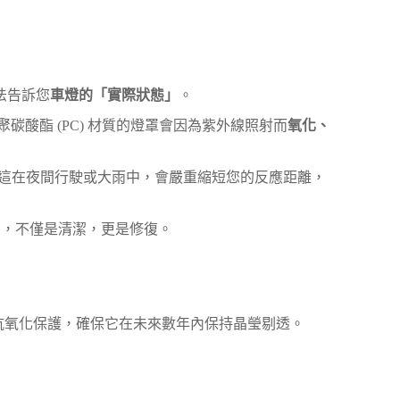
法告訴您
車燈的「實際狀態」
。
酸酯 (PC) 材質的燈罩會因為紫外線照射而
氧化、
。這在夜間行駛或大雨中，會嚴重縮短您的反應距離，
務」，不僅是清潔，更是修復。
和抗氧化保護，確保它在未來數年內保持晶瑩剔透。