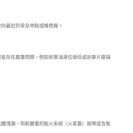
駛向最近的安全地點或維修廠。
可能存在嚴重問題，例如剎車油液位過低或剎車片磨損
氣體洩漏，到較嚴重的點火系統（火星塞）故障或含氧