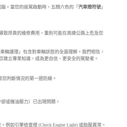
的電腦。當您的座駕啟動時，五顏六色的「
汽車燈符號
」
導致昂貴的維修費用，重則可能在高速公路上危及您
徹底的車輛護理」包含對車輛狀態的全面理解。我們相信，
您建立專業知識，成為更自信、更安全的駕駛者。
是您判斷情況的第一道防線。
冷卻或機油壓力）已出現問題。
 (Check Engine Light) 或胎壓異常。