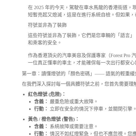
在 2025 年的今天，駕駛在車水馬龍的香港街
短暫亮起又熄滅，這是在進行系統自檢。但如果，
符號並非為了裝飾
這些符號並非為了裝飾，它們是您車輛的「語言」
和乘客的安全。
作為香港頂尖的汽車美容及保護專家（Forest 
一位真正懂車的車主，才能確保每一次出行都安心
第一章：讀懂燈號的「顏色密碼」—— 語氣的輕重緩
在我們深入探討每一個具體符號之前，您首先需要理
紅色燈號 (危險)：
含義：
嚴重危險或重大故障。
行動：
立即在安全的情況下停車，並關閉引擎
黃色 / 橙色燈號 (警告)：
含義：
系統故障或需要注意。
行動：
情況不如紅燈緊急，但也不應忽視。您應該盡快