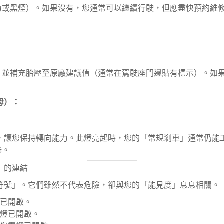
黑煙）。如果沒有，您通常可以繼續行駛，但應盡快預約維修廠使用
：
。
，並補充胎壓至原廠建議值（通常在駕駛座門邊貼有標示）。如
字母）：
，讓您保持轉向能力。此燈亮起時，您的「常規剎車」通常仍能工作
修。
」的連結
符號」。它們雖然不代表危險，卻與您的「能見度」息息相關。
已開啟。
燈已開啟。