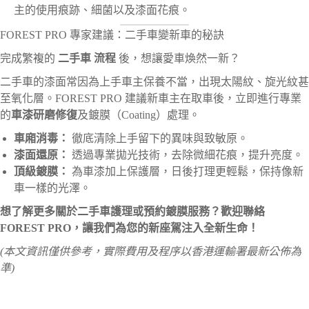
主的使用痕跡、細菌以及漆面花痕。
FOREST PRO 專家建議：二手車變新車的秘訣
完成繁複的
二手車 流程
後，想讓愛車煥然一新？
二手車的漆面常因為上手車主保養不當，出現太陽紋、旋光紋甚
至氧化層。FOREST PRO 建議新車主在取車後，立即進行專業
的
車漆研磨修復
及鍍膜（Coating）處理。
車廂消毒：
徹底清除上手留下的異味與致敏原。
漆面還原：
透過專業拋光技術，去除微細花痕，提升亮度。
頂級鍍膜：
為車漆加上保護層，日後打理更輕鬆，保持像新
車一樣的光澤。
想了解更多關於二手車護理或預約鍍膜服務？歡迎聯絡
FOREST PRO，讓我們為您的新座駕注入全新生命！
(本文資訊僅供參考，實際費用及程序以香港運輸署最新公佈為
準)