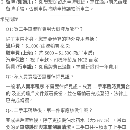
留牌 (如適用)：
如您想保留原車牌號碼，需在過戶前先辦理
留牌手續，否則車牌將隨車轉讓給新車主。
常見問題
Q1: 買二手車流程費用大概涉及哪些？
除了車價本身，您需要預算的額外費用包括：
過戶費：
$1,000 (由運輸署收取)
驗車費 (上架)：
約 $800 – $1,500 (視乎車房)
汽車保險：
視乎車款、司機年齡及 NCB 而定
牌費
(行車證)：
如舊牌費已過期，需重新繳付一年費用
Q2: 私人買賣是否需要律師見證？
一般
私人賣車程序
不需要律師見證。只要
二手車臨時買賣合
約
及正式過戶文件簽署妥當，並在運輸署完成登記，法律上
已完成轉讓。
Q3: 二手車落地後，第一件事應該做什麼？
完成過戶流程後，除了更換機油水箱水（大Service），最重
要的是
車漆護理與車廂深層清潔
。二手車往往積累了上手車