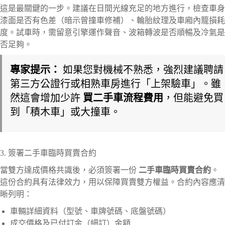
這是最關鍵的一步。建議在日間光線充足的地方進行，檢查車身
漆面是否有色差（暗示曾撞車修補）、輪胎紋理及車廂內籠損耗
度。試車時，需留意引擎運作聲音、波箱轉波是否順暢及冷氣是
否足夠。
專家提示：
如果您對機械不熟悉，強烈建議聘請
第三方公證行或相熟車房進行「上架驗車」。雖
然這會增加少許
買二手車流程費用
，但能避免買
到「積木車」或大撞車。
3. 簽署二手車臨時買賣合約
當雙方達成價格共識後，必須簽署一份
二手車臨時買賣合約
。
這份合約具有法律效力，用以保障買賣雙方權益。合約內容應清
晰列明：
車輛詳細資料（型號、車牌號碼、底盤號碼）
成交價格及已付訂金（細訂）金額