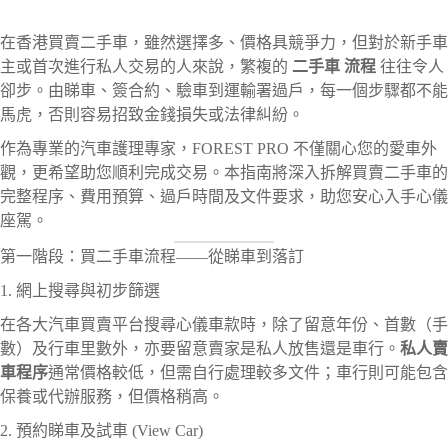
在香港買賣二手車，雖然選擇多、價格具競爭力，但對於新手車
主或首次進行私人交易的人來說，繁複的
二手車 流程
往往令人
卻步。由睇車、簽合約、驗車到運輸署過戶，每一個步驟都不能
馬虎，否則容易招致金錢損失或法律糾紛。
作為專業的汽車護理專家，FOREST PRO 不僅關心您的愛車外
觀，更希望助您順利完成交易。本指南將深入拆解買賣二手車的
完整程序、費用預算、過戶時間及文件要求，助您安心入手心儀
座駕。
第一階段：買二手車流程——從睇車到落訂
1. 網上搜尋與初步篩選
在各大汽車買賣平台搜尋心儀車款時，除了留意年份、首數（手
數）及行車里數外，亦要留意賣家是私人放售還是車行。
私人賣
車程序
通常價格較低，但需自行處理較多文件；車行則可能包含
保養或代辦服務，但價格稍高。
2. 預約睇車及試車 (View Car)