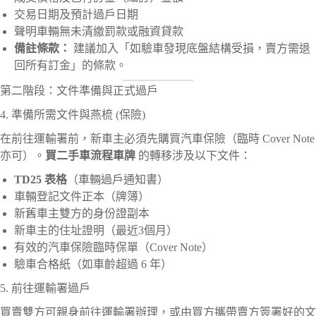
交易日期及預計過戶日期
聲明車輛無未清繳罰款或融資貸款
備註條款：
建議加入「如驗車發現底盤結構受損，賣方需退
回所有訂金」的條款。
第二階段：文件準備與正式過戶
4. 準備所需文件與燕梳 (保險)
在前往運輸署前，新車主必須先購買汽車保險（臨時 Cover Note
亦可）。
買二手車流程車牌
的轉移涉及以下文件：
TD25 表格
（車輛過戶通知書）
車輛登記文件正本（牌簿）
新舊車主雙方的身份證副本
新車主的住址證明（最近3個月）
有效的汽車保險臨時保單（Cover Note）
驗車合格紙（如車齡超過 6 年）
5. 前往運輸署過戶
買賣雙方可親身前往運輸署辦理，或由買方攜帶賣方簽署好的文