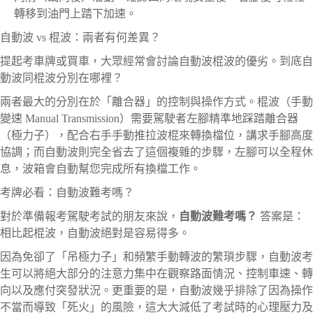
轉移到油門上踏下加速。
自動波 vs 棍波：兩者有何差異？
提起考車牌或買車，大眾經常會討論自動波棍波的優劣。到底自
動波同棍波分別在哪裡？
兩者最大的分別在於「離合器」的控制與操作方式。棍波（手動
變速 Manual Transmission）需要駕駛者左腳精準地踩踏離合器
（極力子），配合右手手動推拉波棍來轉換檔位，講求手腳高度
協調；而自動波則完全省去了這個複雜的步驟，左腳可以全程休
息，波箱會自動幫您完成所有換檔工作。
考牌必看：自動波難考嗎？
對於準備報考駕駛考試的朋友來說，
自動波難考嗎？
答案是：
相比起棍波，自動波絕對是容易得多。
因為免卻了「吊極力子」和頻繁手動轉波的繁瑣步驟，自動波考
生可以將絕大部分的注意力集中在觀察路面情況、控制車速、轉
向以及應付突發狀況。更重要的是，自動波幾乎排除了因為操作
不當而導致「死火」的風險，這大大減低了考試時的心理壓力及