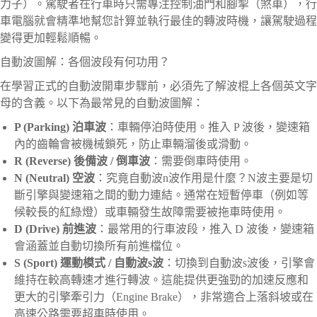
力子）。駕駛者在行車時只需專注控制油門和腳掣（煞車），行
車電腦就會精準地幫您計算並執行最佳的轉波時機，讓駕駛過程
變得更加輕鬆順暢。
自動波圖解：各個波段有何功用？
在學習正式的自動波開車步驟前，必須先了解波棍上各個英文字
母的含義。以下為最常見的自動波圖解：
P (Parking) 泊車波
：車輛停泊時使用。推入 P 波後，變速箱
內的齒輪會被機械鎖死，防止車輛溜後或滑動。
R (Reverse) 後備波 / 倒車波
：需要倒車時使用。
N (Neutral) 空波
：究竟自動波n波作用是什麼？N波主要是切
斷引擎與變速箱之間的動力連結。通常在短暫停車（例如等
候較長的紅綠燈）或車輛發生故障需要被拖車時使用。
D (Drive) 前進波
：最常用的行車波段，推入 D 波後，變速箱
會涵蓋並自動切換所有前進檔位。
S (Sport) 運動模式 / 自動波s波
：切換到自動波s波後，引擎會
維持在較高轉速才進行轉波。這能提供更強勁的加速反應和
更大的引擎牽引力（Engine Brake），非常適合上落斜坡或在
高速公路需要超車時使用。