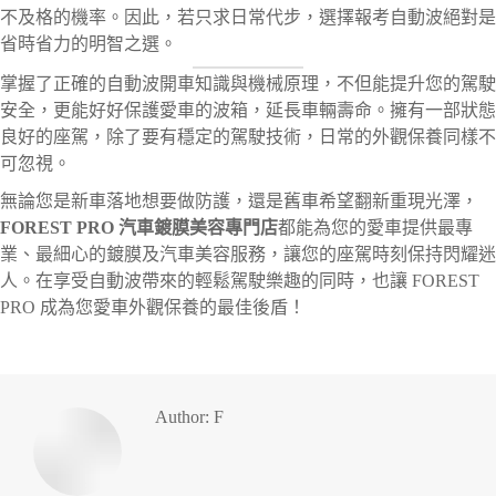
不及格的機率。因此，若只求日常代步，選擇報考自動波絕對是
省時省力的明智之選。
掌握了正確的自動波開車知識與機械原理，不但能提升您的駕駛
安全，更能好好保護愛車的波箱，延長車輛壽命。擁有一部狀態
良好的座駕，除了要有穩定的駕駛技術，日常的外觀保養同樣不
可忽視。
無論您是新車落地想要做防護，還是舊車希望翻新重現光澤，
FOREST PRO 汽車鍍膜美容專門店
都能為您的愛車提供最專
業、最細心的鍍膜及汽車美容服務，讓您的座駕時刻保持閃耀迷
人。在享受自動波帶來的輕鬆駕駛樂趣的同時，也讓 FOREST
PRO 成為您愛車外觀保養的最佳後盾！
Author:
F