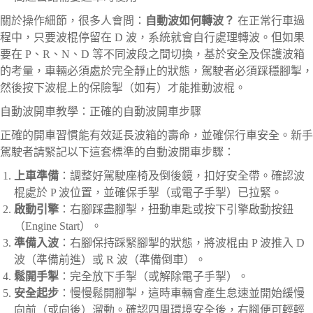
關於操作細節，很多人會問：
自動波如何轉波？
在正常行車過
程中，只要波棍停留在 D 波，系統就會自行處理轉波。但如果
要在 P、R、N、D 等不同波段之間切換，基於安全及保護波箱
的考量，車輛必須處於完全靜止的狀態，駕駛者必須踩穩腳掣，
然後按下波棍上的保險掣（如有）才能推動波棍。
自動波開車教學：正確的自動波開車步驟
正確的開車習慣能有效延長波箱的壽命，並確保行車安全。新手
駕駛者請緊記以下這套標準的自動波開車步驟：
上車準備
：調整好駕駛座椅及倒後鏡，扣好安全帶。確認波
棍處於 P 波位置，並確保手掣（或電子手掣）已拉緊。
啟動引擎
：右腳踩盡腳掣，扭動車匙或按下引擎啟動按鈕
（Engine Start）。
準備入波
：右腳保持踩緊腳掣的狀態，將波棍由 P 波推入 D
波（準備前進）或 R 波（準備倒車）。
鬆開手掣
：完全放下手掣（或解除電子手掣）。
安全起步
：慢慢鬆開腳掣，這時車輛會產生怠速並開始緩慢
向前（或向後）溜動。確認四周環境安全後，右腳便可輕輕