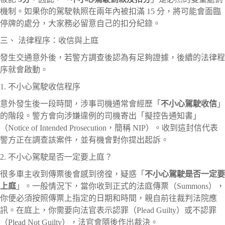
機制。如果你的駕駛執照在兩年內被扣滿 15 分，將可能會面臨
停牌的處分，大家務必留意自己的扣分紀錄。
三、 法律程序：收信與上庭
發生交通意外後，若警方調查後認為有足夠證據，後續的法律程
序就會啟動。
1. 不小心駕駛收信程序
意外發生後一段時間，涉事司機通常會經歷「
不小心駕駛收信
」
的階段。警方會向涉嫌違例的司機寄出「擬控告通知書」
（Notice of Intended Prosecution，簡稱 NIP）。收到這封信代表
警方正在調查該案件，並有機會對你提出起訴。
2. 不小心駕駛是否一定要上庭？
很多車主收到傳票後會感到徬徨，疑惑「
不小心駕駛是否一定要
上庭
」。一般情況下，當你收到正式的法庭傳票（Summons），
你便必須按照傳票上指定的日期和時間，親自前往裁判法院應
訊。在庭上，你需要向法官表示認罪（Plead Guilty）或不認罪
（Plead Not Guilty），法官會隨後作出裁決。