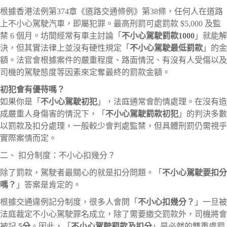
根據香港法例第374章《道路交通條例》第38條，任何人在道路
上不小心駕駛汽車，即屬犯罪。最高刑罰可處罰款 $5,000 及監
禁 6 個月。坊間經常有車主討論「
不小心駕駛罰款1000
」就能解
決，但其實法律上並沒有硬性規定「
不小心駕駛最低罰款
」的金
額。法官會根據案件的嚴重程度、路面情況、有沒有人受傷以及
司機的駕駛態度等因素來定奪最終的罰款金額。
初犯會有優待嗎？
如果你是「
不小心駕駛初犯
」，法庭通常會酌情處理。在沒有造
成嚴重人身傷害的情況下，「
不小心駕駛罰款初犯
」的判決多數
以罰款及扣分處理，一般較少會判處監禁，但具體刑罰仍需視乎
實際案情而定。
二、 扣分制度：不小心扣幾分？
除了罰款，駕駛者最關心的就是扣分問題。「
不小心駕駛要扣分
嗎？
」答案是肯定的。
根據交通違例記分制度，很多人會問「
不小心扣幾分？
」一旦被
法庭裁定不小心駕駛罪名成立，除了需要繳交罰款外，司機將會
被記
5分
。因此，「
不小心駕駛罰款及扣分
」是必然的雙重處罰