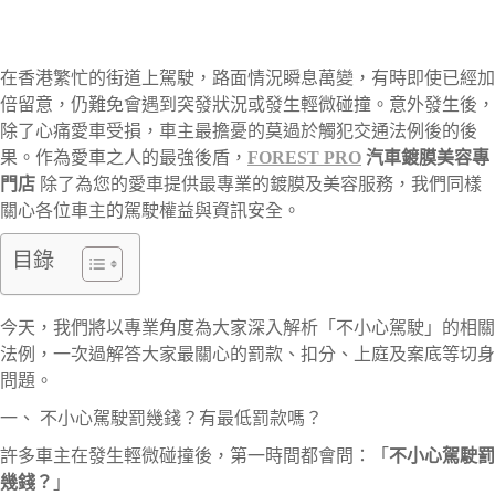
在香港繁忙的街道上駕駛，路面情況瞬息萬變，有時即使已經加
倍留意，仍難免會遇到突發狀況或發生輕微碰撞。意外發生後，
除了心痛愛車受損，車主最擔憂的莫過於觸犯交通法例後的後
果。作為愛車之人的最強後盾，
FOREST PRO
汽車鍍膜美容專
門店
除了為您的愛車提供最專業的鍍膜及美容服務，我們同樣
關心各位車主的駕駛權益與資訊安全。
目錄
今天，我們將以專業角度為大家深入解析「不小心駕駛」的相關
法例，一次過解答大家最關心的罰款、扣分、上庭及案底等切身
問題。
一、 不小心駕駛罰幾錢？有最低罰款嗎？
許多車主在發生輕微碰撞後，第一時間都會問：「
不小心駕駛罰
幾錢？
」