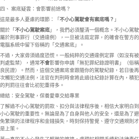
四、 案底疑雲：會影響前途嗎？
這是最多人憂慮的環節：「
不小心駕駛會有案底嗎？
」
關於「
不小心駕駛案底
」，我們必須釐清一個概念。不小心駕駛
屬於刑事罪行（交通違例），一旦被法庭定罪，的確會在警方的
電腦系統中留下俗稱的「交通案底」。
不過，大家毋須過度恐慌。一般純粹的交通違例定罪（如沒有被
判處監禁），通常
不會
影響你申請「無犯罪紀錄證明書」（俗稱
良民證）。然而，這個交通案底會跟隨你的駕駛紀錄，若日後再
次觸犯交通法例，法官在判刑時會將此過往紀錄計算在內，積犯
的判罰往往會比初犯重得多。
總結：安全駕駛，保養愛車交給專業
了解過不小心駕駛的罰款、扣分與法律程序後，相信大家明白到
小心駕駛的重要性。無論是為了自身與他人的安全，還是為了避
免繁瑣的法律程序和金錢損失，時刻保持警覺、遵守交通規則才
是上策。