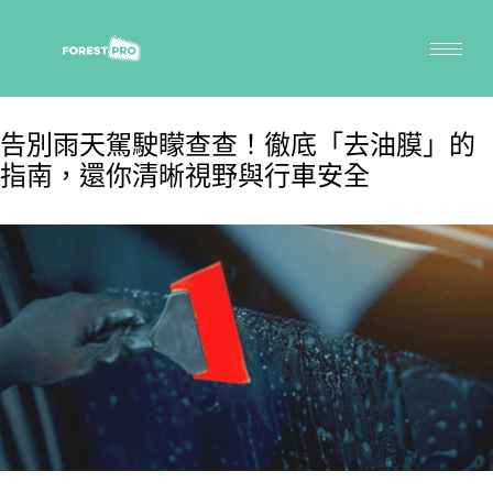
告別雨天駕駛矇查查！徹底「去油膜」的
指南，還你清晰視野與行車安全