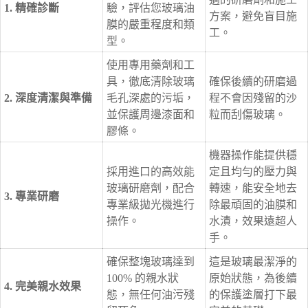
1. 精確診斷
驗，評估您玻璃油
方案，避免盲目施
膜的嚴重程度和類
工。
型。
使用專用藥劑和工
具，徹底清除玻璃
確保後續的研磨過
2. 深度清潔與準備
毛孔深處的污垢，
程不會因殘留的沙
並保護周邊漆面和
粒而刮傷玻璃。
膠條。
機器操作能提供穩
採用進口的高效能
定且均勻的壓力與
玻璃研磨劑，配合
轉速，能安全地去
3. 專業研磨
專業級拋光機進行
除最頑固的油膜和
操作。
水漬，效果遠超人
手。
確保整塊玻璃達到
這是玻璃最潔淨的
100% 的親水狀
原始狀態，為後續
4. 完美親水效果
態，無任何油污殘
的保護塗層打下最