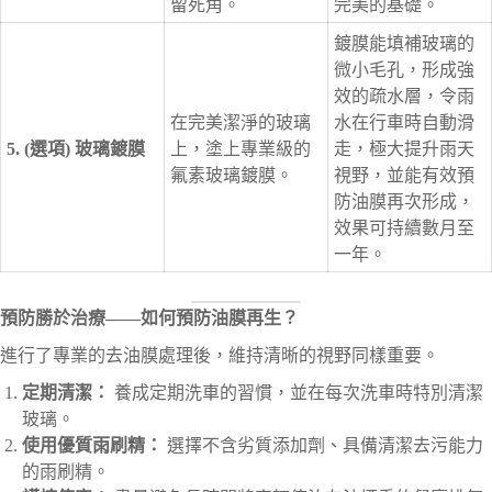
留死角。
完美的基礎。
鍍膜能填補玻璃的
微小毛孔，形成強
效的疏水層，令雨
在完美潔淨的玻璃
水在行車時自動滑
5. (選項) 玻璃鍍膜
上，塗上專業級的
走，極大提升雨天
氟素玻璃鍍膜。
視野，並能有效預
防油膜再次形成，
效果可持續數月至
一年。
預防勝於治療——如何預防油膜再生？
進行了專業的去油膜處理後，維持清晰的視野同樣重要。
定期清潔：
養成定期洗車的習慣，並在每次洗車時特別清潔
玻璃。
使用優質雨刷精：
選擇不含劣質添加劑、具備清潔去污能力
的雨刷精。