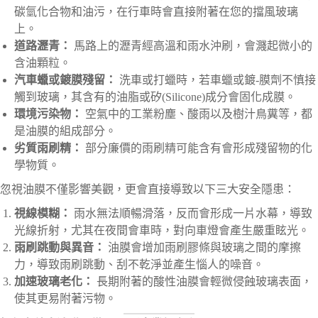
碳氫化合物和油污，在行車時會直接附著在您的擋風玻璃
上。
道路瀝青：
馬路上的瀝青經高溫和雨水沖刷，會濺起微小的
含油顆粒。
汽車蠟或鍍膜殘留：
洗車或打蠟時，若車蠟或鍍-膜劑不慎接
觸到玻璃，其含有的油脂或矽(Silicone)成分會固化成膜。
環境污染物：
空氣中的工業粉塵、酸雨以及樹汁鳥糞等，都
是油膜的組成部分。
劣質雨刷精：
部分廉價的雨刷精可能含有會形成殘留物的化
學物質。
忽視油膜不僅影響美觀，更會直接導致以下三大安全隱患：
視線模糊：
雨水無法順暢滑落，反而會形成一片水幕，導致
光線折射，尤其在夜間會車時，對向車燈會產生嚴重眩光。
雨刷跳動與異音：
油膜會增加雨刷膠條與玻璃之間的摩擦
力，導致雨刷跳動、刮不乾淨並產生惱人的噪音。
加速玻璃老化：
長期附著的酸性油膜會輕微侵蝕玻璃表面，
使其更易附著污物。