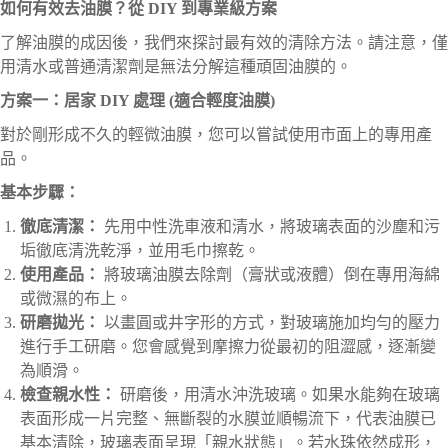
如何有效去油膜？從 DIY 到專業級方案
了解油膜的成因後，我們來探討最有效的清除方法。請注意，僅
用清水或普通清潔劑是無法分解這種頑固油膜的。
方案一：居家 DIY 處理 (適合輕度油膜)
對於剛形成不久的輕微油膜，您可以嘗試使用市面上的專用產
品。
基本步驟：
徹底清潔：
先用中性洗車液和清水，將玻璃表面的沙塵和污
垢徹底清洗乾淨，並用毛巾擦乾。
使用產品：
將玻璃油膜去除劑（膏狀或液體）倒在專用海綿
或微濕的布上。
研磨拋光：
以畫圓或井字形的方式，對玻璃施加均勻的壓力
進行手工研磨。您會感覺到摩擦力從最初的阻澀感，逐漸變
為順滑。
檢查親水性：
研磨後，用清水沖洗玻璃。如果水能夠在玻璃
表面形成一片完整、無斷裂的水膜並順暢流下，代表油膜已
基本清除，玻璃表面呈現「親水狀態」。若水珠依然成形，