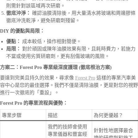
則需針對該區域再次研磨。
徹底沖淨：
確認油膜清除後，用大量清水將玻璃和周邊膠條
徹底沖洗乾淨，避免研磨劑殘留。
DIY 的優點與局限：
優點：
成本較低，操作相對簡便。
局限：
對於頑固或陳年油膜效果有限，且耗時費力，若施力
不當或使用劣質研磨劑，更有刮傷玻璃的風險。
方案二：Forest Pro 專業級深度護理 (徹底根治方案)
要達到完美且持久的效果，尋求像
Forest Pro
這樣的專業汽車美
容中心是您的最佳選擇。我們不僅是清除油膜，更是對您的視野
進行一次徹底的「重設」。
Forest Pro 的專業流程與優勢：
專業步驟
描述
為何更優越？
我們的技師會使用
針對性地選擇最合
專業儀器和豐富經
適的研磨劑和施工