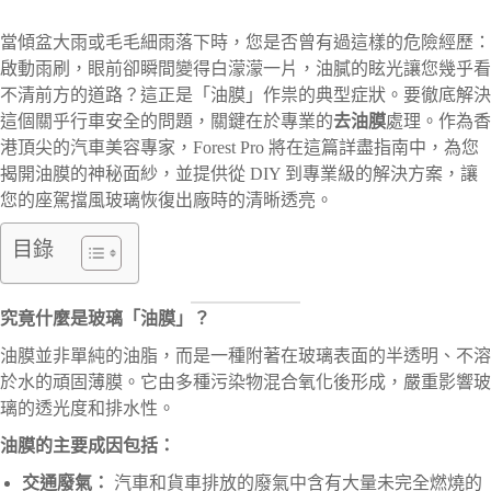
當傾盆大雨或毛毛細雨落下時，您是否曾有過這樣的危險經歷：
啟動雨刷，眼前卻瞬間變得白濛濛一片，油膩的眩光讓您幾乎看
不清前方的道路？這正是「油膜」作祟的典型症狀。要徹底解決
這個關乎行車安全的問題，關鍵在於專業的
去油膜
處理。作為香
港頂尖的汽車美容專家，Forest Pro 將在這篇詳盡指南中，為您
揭開油膜的神秘面紗，並提供從 DIY 到專業級的解決方案，讓
您的座駕擋風玻璃恢復出廠時的清晰透亮。
目錄
究竟什麼是玻璃「油膜」？
油膜並非單純的油脂，而是一種附著在玻璃表面的半透明、不溶
於水的頑固薄膜。它由多種污染物混合氧化後形成，嚴重影響玻
璃的透光度和排水性。
油膜的主要成因包括：
交通廢氣：
汽車和貨車排放的廢氣中含有大量未完全燃燒的