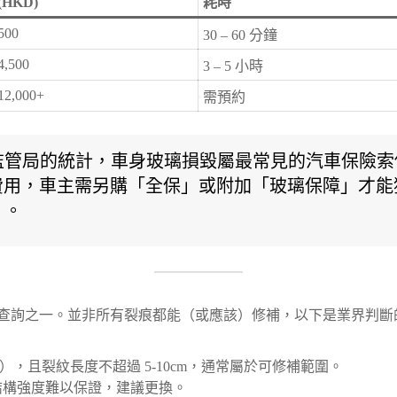
HKD)
耗時
500
30 – 60 分鐘
4,500
3 – 5 小時
$12,000+
需預約
監管局的統計，車身玻璃損毀屬最常見的汽車保險索
費用，車主需另購「全保」或附加「玻璃保障」才能
）。
查詢之一。並非所有裂痕都能（或應該）修補，以下是業界判斷
 直徑），且裂紋長度不超過 5-10cm，通常屬於可修補範圍。
補後的結構強度難以保證，建議更換。