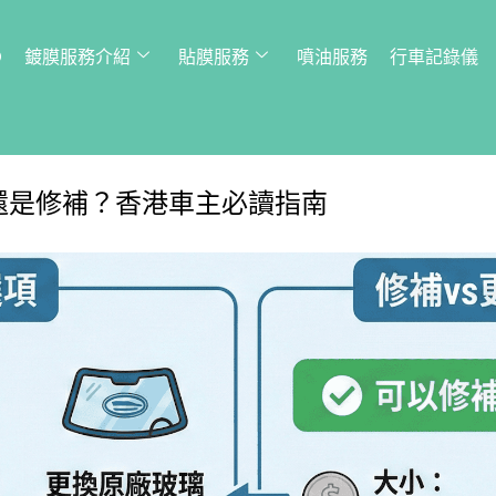
Q
鍍膜服務介紹
貼膜服務
噴油服務
行車記錄儀
還是修補？香港車主必讀指南