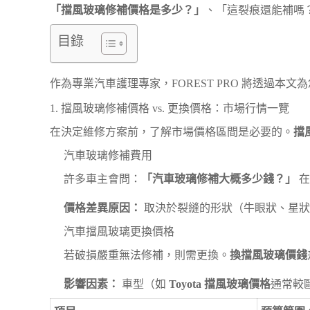
「擋風玻璃修補價格是多少？」
、「這裂痕還能補嗎
目錄
作為專業汽車護理專家，FOREST PRO 將透過
1. 擋風玻璃修補價格 vs. 更換價格：市場行情一覽
在決定維修方案前，了解市場價格區間是必要的。
擋
汽車玻璃修補費用
許多車主會問：
「汽車玻璃修補大概多少錢？」
在
價格差異原因：
取決於裂縫的形狀（牛眼狀、星狀、
汽車擋風玻璃更換價格
若破損嚴重無法修補，則需更換。
換擋風玻璃價錢
影響因素：
車型（如
Toyota 擋風玻璃價格
通常較