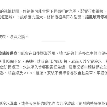
的視線範圍，修補後可能會留下輕微折射光圈，影響行車視線，
邊框區域），該處應力最大，修補後極易再次裂開，
擋風玻璃修
性破裂，必須更換。
玻璃後遺症
可能會在日後逐漸浮現，這也是為何許多車主傾向優
均勻或固化時間不足，高速行駛時會出現風切聲，暴雨天甚至會滲水
做防鏽處理，水氣滲入會導致窗框生鏽，嚴重影響車體結構安全
器、除霧線及 ADAS 鏡頭。安裝不精準會導致自動煞車、車道
淋冷水洗車，或冬天開極強暖氣直吹冰冷玻璃，劇烈的熱脹冷縮