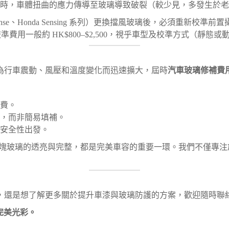
時，車體扭曲的應力傳導至玻璃導致破裂（較少見，多發生於老
ety Sense、Honda Sensing 系列）更換擋風玻璃後，必須
校準費用一般約 HK$800–$2,500，視乎車型及校準方式（
為行車震動、風壓和溫度變化而迅速擴大，屆時
汽車玻璃修補費
費。
，而非簡易填補。
安全性出發。
知每一塊玻璃的透亮與完整，都是完美車容的重要一環。我們不僅
，還是想了解更多關於提升車漆與玻璃防護的方案，歡迎隨時聯
現完美光彩。