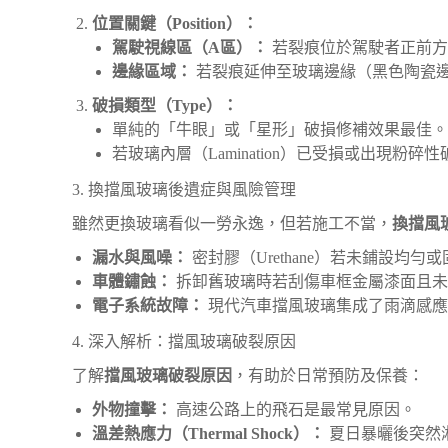
位置關鍵（Position）：
駕駛視線區（A區）：
若裂痕位於駕駛者正前方
邊緣區域：
若裂痕延伸至玻璃邊緣（黑色陶瓷
破損類型（Type）：
單純的「牛眼」或「星形」破損修補效果最佳。
若玻璃內層（Lamination）已受損或出現粉碎
3. 換擋風玻璃後遺症與風險管理
雖然更換玻璃看似一勞永逸，但若施工不當，
換擋風
漏水與風噪：
密封膠（Urethane）若未鋪設
車體鏽蝕：
拆卸舊玻璃時若刮傷車框金屬漆面且未
電子系統故障：
現代汽車擋風玻璃集成了雨滴感應
4. 深入解析：擋風玻璃破裂原因
了解
擋風玻璃破裂原因
，有助於日常預防及保養：
外物撞擊：
高速公路上的飛石是最常見原因。
溫差熱應力（Thermal Shock）：
夏日暴曬後突然