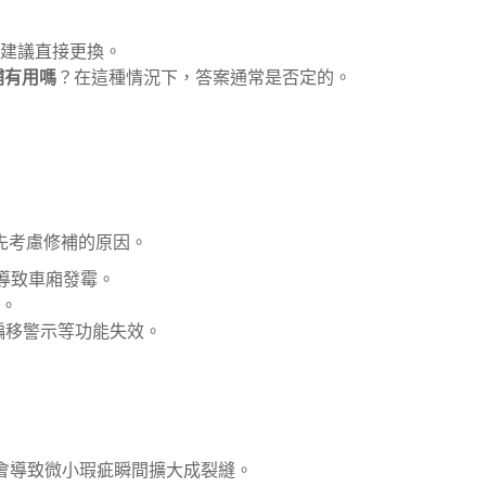
建議直接更換。
補有用嗎
？在這種情況下，答案通常是否定的。
先考慮修補的原因。
，導致車廂發霉。
。
偏移警示等功能失效。
會導致微小瑕疵瞬間擴大成裂縫。