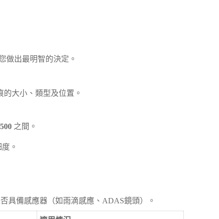
助您做出最明智的決定。
痕的大小、類型及位置。
500
之間。
細度。
是否具備感應器（如雨滴感應、ADAS鏡頭）。