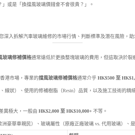
？」或是「換擋風玻璃價錢會不會很貴？」。
本文為您深入拆解汽車玻璃維修的市場行情、判斷標準及潛在風險，
風玻璃修補價格
通常遠低於更換整塊玻璃的費用，但這取決於裂
香港市場，專業的
擋風玻璃修補價格
通常介乎
HK$500 至 HK$1,
線狀）、使用的修補樹脂（Resin）品質，以及施工技術的精
差異極大，一般由
HK$2,000 至 HK$10,000+
不等。
歐洲豪華車親民）、玻璃屬性（原廠正廠玻璃 vs. 代用玻璃）、