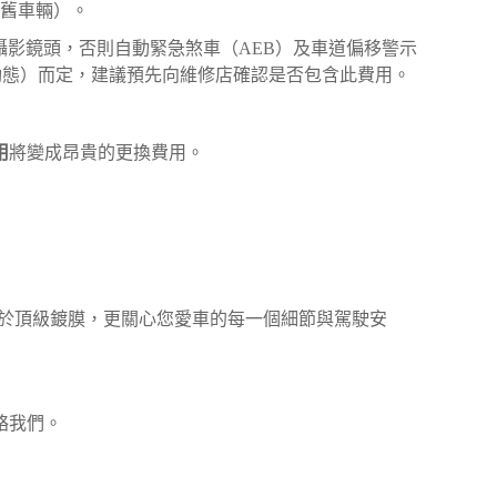
舊車輛）。
重新校準前置攝影鏡頭，否則自動緊急煞車（AEB）及車道偏移警示
靜態或動態）而定，建議預先向維修店確認是否包含此費用。
用
將變成昂貴的更換費用。
專注於頂級鍍膜，更關心您愛車的每一個細節與駕駛安
絡我們。