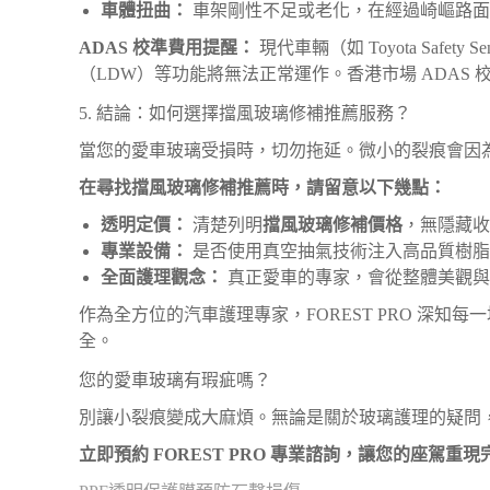
車體扭曲：
車架剛性不足或老化，在經過崎嶇路面
ADAS 校準費用提醒：
現代車輛（如 Toyota Saf
（LDW）等功能將無法正常運作。香港市場 ADAS 
5. 結論：如何選擇擋風玻璃修補推薦服務？
當您的愛車玻璃受損時，切勿拖延。微小的裂痕會因
在尋找擋風玻璃修補推薦時，請留意以下幾點：
透明定價：
清楚列明
擋風玻璃修補價格
，無隱藏收
專業設備：
是否使用真空抽氣技術注入高品質樹脂
全面護理觀念：
真正愛車的專家，會從整體美觀與
作為全方位的汽車護理專家，FOREST PRO 深
全。
您的愛車玻璃有瑕疵嗎？
別讓小裂痕變成大麻煩。無論是關於玻璃護理的疑問
立即預約 FOREST PRO 專業諮詢，讓您的座駕重