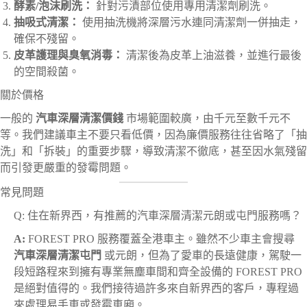
酵素/泡沫刷洗：
針對污漬部位使用專用清潔劑刷洗。
抽吸式清潔：
使用抽洗機將深層污水連同清潔劑一併抽走，
確保不殘留。
皮革護理與臭氧消毒：
清潔後為皮革上油滋養，並進行最後
的空間殺菌。
關於價格
一般的
汽車深層清潔價錢
市場範圍較廣，由千元至數千元不
等。我們建議車主不要只看低價，因為廉價服務往往省略了「抽
洗」和「拆裝」的重要步驟，導致清潔不徹底，甚至因水氣殘留
而引發更嚴重的發霉問題。
常見問題
Q: 住在新界西，有推薦的汽車深層清潔元朗或屯門服務嗎？
A:
FOREST PRO 服務覆蓋全港車主。雖然不少車主會搜尋
汽車深層清潔屯門
或元朗，但為了愛車的長遠健康，駕駛一
段短路程來到擁有專業無塵車間和齊全設備的 FOREST PRO
是絕對值得的。我們接待過許多來自新界西的客戶，專程過
來處理易手車或發霉車廂。