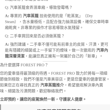
Q: 汽車蒸籠會弄濕車廂，導致發霉嗎？
A:
專業的
汽車蒸籠
技術使用的是「乾蒸氣」（Dry
Steam），含水量極低，且配合強力抽濕設備，確保交車時車
廂乾爽。非專業的操作才容易導致水氣殘留。
Q: 二手車買回來是否必須做蒸籠？
A:
強烈建議。二手車不僅可能有前車主的皮屑、汗漬，更可
能有隱藏的細菌或上一手留下的煙味。做一次徹底的
汽車內
籠深層清潔
，能讓您真正擁有一架屬於自己的「新車」。
為什麼選擇 FOREST PRO？
您的愛車值得最頂級的待遇。FOREST PRO 致力於將每一項細
節做到極致，我們不僅是汽車美容店，更是您愛車的健康管家。
如果您正在尋找真正的
汽車蒸籠推介
，希望徹底解決車內異
味、細菌及污漬問題，歡迎聯絡我們。
立即預約，讓您的座駕煥然一新，守護家人健康。