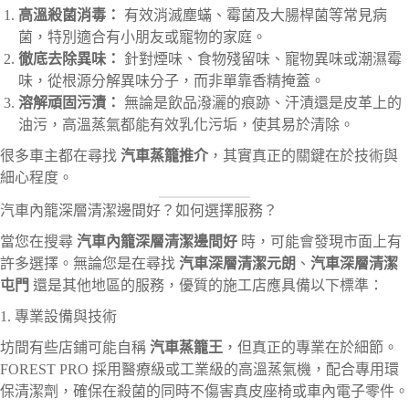
高溫殺菌消毒：
有效消滅塵蟎、霉菌及大腸桿菌等常見病
菌，特別適合有小朋友或寵物的家庭。
徹底去除異味：
針對煙味、食物殘留味、寵物異味或潮濕霉
味，從根源分解異味分子，而非單靠香精掩蓋。
溶解頑固污漬：
無論是飲品潑灑的痕跡、汗漬還是皮革上的
油污，高溫蒸氣都能有效乳化污垢，使其易於清除。
很多車主都在尋找
汽車蒸籠推介
，其實真正的關鍵在於技術與
細心程度。
汽車內籠深層清潔邊間好？如何選擇服務？
當您在搜尋
汽車內籠深層清潔邊間好
時，可能會發現市面上有
許多選擇。無論您是在尋找
汽車深層清潔元朗
、
汽車深層清潔
屯門
還是其他地區的服務，優質的施工店應具備以下標準：
1. 專業設備與技術
坊間有些店鋪可能自稱
汽車蒸籠王
，但真正的專業在於細節。
FOREST PRO 採用醫療級或工業級的高溫蒸氣機，配合專用環
保清潔劑，確保在殺菌的同時不傷害真皮座椅或車內電子零件。