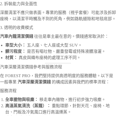
2. 拆裝能力與全面性
深層清潔不應只做表面。專業的服務（視乎套餐）可能涉及拆卸
座椅，以清潔平時觸及不到的死角，例如路軌縫隙和地毯底部。
3. 透明的收費模式
汽車內籠清潔價錢
往往是車主最在意的。價錢通常取決於：
車型大小：
五人座、七人座或大型 SUV。
髒污程度：
是否有嘔吐物、嚴重發霉或特殊液體潑灑。
材質：
真皮與織布座椅的處理工序不同。
汽車深層清潔價錢參考與服務流程
在 FOREST PRO，我們堅持提供高透明度的服務體驗。以下是
一般專業
汽車深層清潔價錢
的構成因素與我們的標準流程：
服務流程
全車撤物與吸塵：
移走車內雜物，進行初步強力吸塵。
高溫蒸氣清洗（蒸籠）：
重點環節，針對天花、座椅、地
台、門板及冷氣風口進行高溫燻蒸。