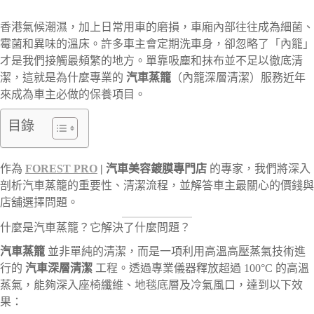
香港氣候潮濕，加上日常用車的磨損，車廂內部往往成為細菌、
霉菌和異味的溫床。許多車主會定期洗車身，卻忽略了「內籠」
才是我們接觸最頻繁的地方。單靠吸塵和抹布並不足以徹底清
潔，這就是為什麼專業的
汽車蒸籠
（內籠深層清潔）服務近年
來成為車主必做的保養項目。
目錄
作為
FOREST PRO
| 汽車美容鍍膜專門店
的專家，我們將深入
剖析汽車蒸籠的重要性、清潔流程，並解答車主最關心的價錢與
店舖選擇問題。
什麼是汽車蒸籠？它解決了什麼問題？
汽車蒸籠
並非單純的清潔，而是一項利用高溫高壓蒸氣技術進
行的
汽車深層清潔
工程。透過專業儀器釋放超過 100°C 的高溫
蒸氣，能夠深入座椅纖維、地毯底層及冷氣風口，達到以下效
果：