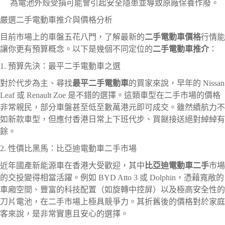
為電池外殼受損可能會引起安全隱患並導致原廠保養作廢。
嚴選二手電動車推介與價格分析
目前市場上的車盤五花八門，了解最新的
二手電動車價格
行情能
讓你更有預算概念。以下是幾個不同定位的
二手電動車推介
：
1. 預算先決：最平二手電動車之選
對於代步為主、尋找
最平二手電動車
的買家來說，早年的 Nissan
Leaf 或 Renault Zoe 是不錯的選擇。這類車型在二手市場的價格
非常親民，部分車盤甚至低至數萬港元即可成交。雖然續航力不
如新款車型，但應付香港日常上下班代步、買餸接送絕對綽綽有
餘。
2. 性價比黑馬：比亞迪電動車二手市場
近年國產新能源車在香港大受歡迎，其中
比亞迪電動車二手
市場
的交投變得相當活躍。例如 BYD Atto 3 或 Dolphin，憑藉寬敞的
車廂空間、豐富的科技配置（如旋轉中控屏）以及極高安全性的
刀片電池，在二手市場上極具競爭力。其折舊後的價格對於家庭
客來說，是非常實惠且安心的選擇。