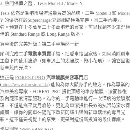
3. 熱門保值之選：Tesla Model 3 / Model Y
Tesla 依然是香港市場流通量最高的品牌。二手 Model 3 和 Model
Y 的優勢在於Supercharger充電網絡極為完善，且二手承接力
強。預算在十多萬至二十多萬港元的買家，可以找到不少車況極
佳的 Standard Range 或 Long Range 版本。
買車後的完美升級：讓二手車煥然一新
順利完成
二手電動車買賣
手續、把愛車接回家後，如何消除前車
主留下的使用痕跡（如車漆上的太陽紋、微小花痕），讓它回復
新車般的光澤？
這正是
FOREST PRO
汽車鍍膜美容專門店
(
https://www.forestpro.hk/
) 能夠為你大顯身手的地方。作為專業的
汽車美容專家，FOREST PRO 提供頂級的車身鍍膜、漆面修復
及內籠深度清潔服務。為你的二手電動車進行一次深度的鍍膜護
理，不僅能撫平歲月痕跡，更能為車漆提供長效的抗污防潑水保
護層，讓你的愛車在陽光下重新閃耀出猶如新車落地的奪目光
彩。這不僅是視覺上的享受，更是對這份新投資的最佳保護。
常見問題 (People Also Ask)