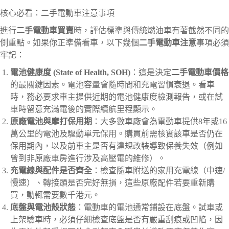
核心必看：二手電動車注意事項
進行
二手電動車買賣
時，評估標準與傳統燃油車有著截然不同的
側重點。如果你正準備看車，以下幾個
二手電動車注意
事項必須
牢記：
電池健康度 (State of Health, SOH)
：這是決定
二手電動車價格
的最關鍵因素。電池容量會隨時間和充電習慣衰退。看車
時，務必要求車主提供近期的電池健康度檢測報告，或在試
車時留意充滿電後的實際續航里程顯示。
原廠電池與摩打保用期
：大多數車廠會為電動車提供8年或16
萬公里的電池及驅動單元保用。購買前需核實該車是否仍在
保用期內，以及前車主是否有違規改裝導致保養失效（例如
曾到非原廠車房進行涉及高壓電的維修）。
充電線與配件是否齊全
：檢查隨車附送的家用充電線（中速/
慢速）、轉接頭是否完好無損，這些原廠配件若要重新購
買，動輒需要數千港元。
底盤與電池殼狀態
：電動車的電池通常鋪設在底盤。試車或
上架驗車時，必須仔細檢查底盤是否有嚴重刮痕或凹陷，因